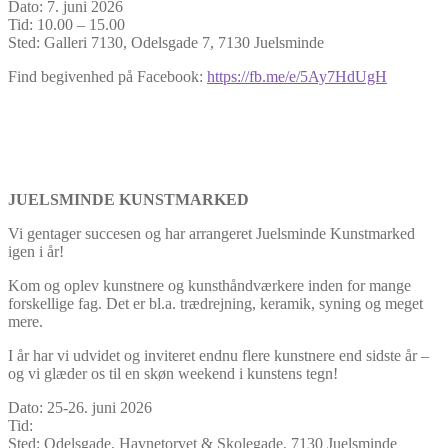
Dato: 7. juni 2026
Tid: 10.00 – 15.00
Sted: Galleri 7130, Odelsgade 7, 7130 Juelsminde
Find begivenhed på Facebook:
https://fb.me/e/5Ay7HdUgH
JUELSMINDE KUNSTMARKED
Vi gentager succesen og har arrangeret Juelsminde Kunstmarked
igen i år!
Kom og oplev kunstnere og kunsthåndværkere inden for mange
forskellige fag. Det er bl.a. trædrejning, keramik, syning og meget
mere.
I år har vi udvidet og inviteret endnu flere kunstnere end sidste år –
og vi glæder os til en skøn weekend i kunstens tegn!
Dato: 25-26. juni 2026
Tid:
Sted: Odelsgade, Havnetorvet & Skolegade, 7130 Juelsminde