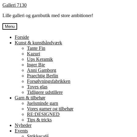
Spring
Spring
Galleri 7130
til
til
Lille galleri og garnbutik med store ambitioner!
navigation
indhold
Menu
Forside
Kunst & kunsthåndværk
Tante Fin
Kazuri
Ups Keramik
Inger Bie
Anni Gamborg
Praechtig Berlin
Forsølvningsfabrikken
Toves glas
Tidligere udstillere
Garn & tilbehør
Juelsminde garn
Vores garner og tilbehør
RE:DESIGNED
Tips & tricks
Nyheder
Events
Strikkecafé