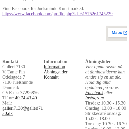
Find Facebook for Juelsminde Kunstmarked:
https://www.facebook.com/profile.php?id=61575261745229
aitohumaniz
Kontakt
Information
Åbningstider
Galleri 7130
Information
Vær opmærksom på,
V. Tante Fin
Åbningstider
at åbningstiderne kan
Odelsgade 7
Kontakt
ændre sig en smule.
7130 Juelsminde
Hold dig altid
Danmark
opdateret på vores
CVR nr.: 37296856
Facebook
eller
Tlf.nr:
40 74 43 40
Instagram
.
Mail:
Tirsdag: 10.30 - 15.30
galleri7130@galleri71
Onsdag: 13.00 - 18.00
30.dk
Strikkecafé onsdag:
15.00 - 18.00
Torsdag: 10.30 - 16.30
Lørdag: 10.00 - 13.00