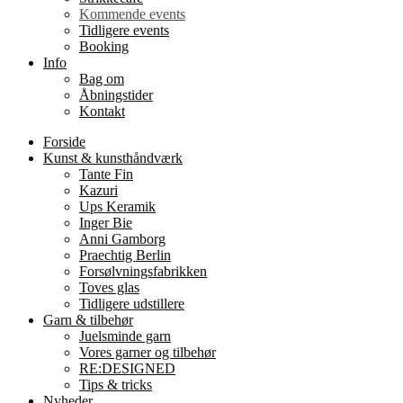
Kommende events
Tidligere events
Booking
Info
Bag om
Åbningstider
Kontakt
Forside
Kunst & kunsthåndværk
Tante Fin
Kazuri
Ups Keramik
Inger Bie
Anni Gamborg
Praechtig Berlin
Forsølvningsfabrikken
Toves glas
Tidligere udstillere
Garn & tilbehør
Juelsminde garn
Vores garner og tilbehør
RE:DESIGNED
Tips & tricks
Nyheder